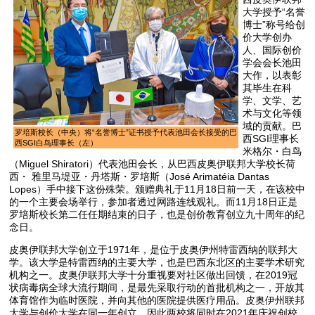
大学授予“名誉
博士”称号给创
价大学创办
人、国际创价
学会会长池田
大作，以表彰
其毕生在科
学、文学、艺
术与文化等领
域的贡献。巴
罗培斯校长（中央）将“名誉博士”证书授予代表池田会长接受的巴
西SGI理事长
西SGI白鸟理事长（左）
米格尔・白鸟
（Miguel Shiratori）代表池田会长，从巴西皮奥伊联邦大学校长荷
西・ 雅里马堤亚・丹塔斯・罗培斯（José Arimatéia Dantas
Lopes）手中接下这份殊荣。颁赠典礼于11月18日前一天，在该校中
的一个主要会场举行，参加者透过网路连线观礼。而11月18日正是
罗培斯校长第二任任期结束的日子，也是创价教育创立九十周年的纪
念日。
皮奥伊联邦大学创立于1971年，是位于皮奥伊州特雷西纳的联邦大
学。该大学是特雷西纳的主要大学，也是巴西东北区的主要学术研究
机构之一。皮奥伊联邦大学十分重视要对社区做出回馈，在2019冠
状病毒病全球大流行期间，是最先采取行动的首批机构之一，开放其
体育馆作为临时医院，并向其他的医院提供医疗用品。皮奥伊州联邦
大学与创价大学在同一年创立，因此两校将同时在2021年庆祝创校