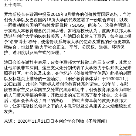
五十周年。
罗培斯校长在致词中提及2019年8月举办的创价教育国际论坛，当时
创价大学以及巴西国内18所大学的代表签署了一份联合声明，以表
一同推动联合国的可持续发展目标（SDGS）的决心。这份声明源自
于实现人本教育理念的共同承诺。罗培斯校长认为，皮奥伊联邦大学
透过与创价大学的姊妹校关系，与池田会长建立了联系，如今加上授
予“名誉博士”称号，使这份联系与该大学的使命及重视的价值更加紧
密结合，也就是“致力于社会正义、平等、公民权、道德、环境保
护、透明度以及民主式的管理。”
池田会长在谢辞中表示，皮奥伊联邦大学校徽上的三支火炬，其意义
让他印象非常深刻。这三支火炬分别代表了大学致力于以知识之光来
照亮社区、社会以及未来，令他忆起《创价教育学体系》此书的封面
以及标题页上描绘的一盏油灯。《创价教育学体系》于1930年11月
18日出版，此书的问世标志着创价教育体系的诞生。90年前，在那
段被国家主义及军国主义笼罩的黑暗时期中，创价教育洋溢着为年轻
的人们带来幸福的希望，其散发出的光芒照亮了整个社会。文中最
后，池田会长表达了自己的决心――协助声誉卓著的皮奥伊联邦大
学，让罗培斯校长领导之下的人本教育以及公共服务之火焰继续发光
发热。
来源： 2020年11月21日日本创价学会刊物《圣教新闻》