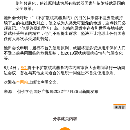
则的普遍化，使该原则成为所有核武器国家与依附核武器国的
安全政策。
池田会长呼吁：“《不扩散核武器条约》的目的从来都不是要造成持
续下去的核威胁及对立，使之成为人类无可避免的命运，这点我们必
须谨记。”他期许我们学习广岛、长崎的原爆幸存者和世界各地核武
器试验受害者的精神，他们不断提出诉求，坚决不让地球上任何国家
任何人再次承受如此苦楚。
池田会长申明，履行不首先使用原则，就能将更多资源用来保护人们
不受当前共同面临的危机影响，如2019冠状病毒病疫情与气候变化
等。
8月4日，
SGI
将于不扩散核武器条约缔约国审议大会期间举行一场周
边会议，旨在与其他志同道合的组织一同促进不首先使用原则。
欢迎在
本网站
上阅读声明全文。
来源： 创价学会国际广报局2022年7月26日新闻发布
分享此页内容