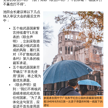
不赢也打不得”。
池田会长建议将以下几点
纳入审议大会的最后文件
中：
五个核武器国家誓
言持续遵守1月发
表的《联合声
明》，立刻采取措
施以减少核武器造
成的风险，履行其
对《不扩散核武器
条约》第六条的核
裁军承诺。
五个核武器国家尽
早确立“不首先使
用”原则，将之视为
最优先课题。
《联合声明》提
到：“我们不将核武
器瞄准彼此或其他
任何国家。”为了具
参观者在雨中于广岛和平纪念公园的原爆圆顶馆看
体化这句宣言，应
着1945年8月6日第一次原子弹轰炸时唯一残留下的
遗址
促进不首先使用原