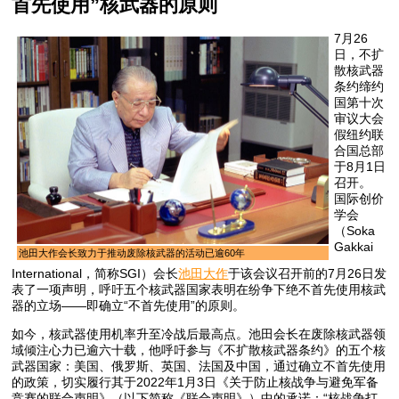
首先使用”核武器的原则
7月26
日，不扩
散核武器
条约缔约
国第十次
审议大会
假纽约联
合国总部
于8月1日
召开。
国际创价
学会
（Soka
Gakkai
池田大作会长致力于推动废除核武器的活动已逾60年
International，简称SGI）会长
池田大作
于该会议召开前的7月26日发
表了一项声明，呼吁五个核武器国家表明在纷争下绝不首先使用核武
器的立场——即确立“不首先使用”的原则。
如今，核武器使用机率升至冷战后最高点。池田会长在废除核武器领
域倾注心力已逾六十载，他呼吁参与《不扩散核武器条约》的五个核
武器国家：美国、俄罗斯、英国、法国及中国，通过确立不首先使用
的政策，切实履行其于2022年1月3日《关于防止核战争与避免军备
竞赛的联合声明》（以下简称《联合声明》）中的承诺：“核战争打