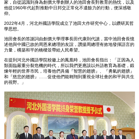
家，自從認識到身為創價大學創辦人的池田會長對教育的熱忱，以及
他從1960年代起對推動中日邦交正常化不遺餘力的行動，便深感敬
仰。
2022年4月，河北外國語學院成立了池田大作研究中心，以鑽研其哲
學思想。
池田會長的答謝詞由創價大學理事長田代康則代讀，當中池田會長憶
述他與中國已故的周恩來總理的友誼，讚揚周總理有效地發揮語言的
力量，構築和平的橋樑並帶給人民希望。
在提到河北外國語學院校徽上的鳳凰時，池田會長指出：「正因為人
類面臨嚴重分裂危機的時代，所以我們更應該以外語教育為基礎，鍛
煉年輕的世界市民，培養他們具備『智慧的翅膀』、『勇氣的翅膀』
和『慈悲的翅膀』……促使他們能翱翔到重視全球社會的和平與共生
的視野。」