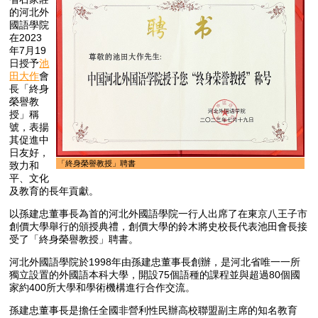
的河北外
國語學院
在2023
年7月19
日授予
池
田大作
會
長「終身
榮譽教
授」稱
號，表揚
其促進中
日友好，
「終身榮譽教授」聘書
致力和
平、文化
及教育的長年貢獻。
以孫建忠董事長為首的河北外國語學院一行人出席了在東京八王子市
創價大學舉行的頒授典禮，創價大學的鈴木將史校長代表池田會長接
受了「終身榮譽教授」聘書。
河北外國語學院於1998年由孫建忠董事長創辦，是河北省唯一一所
獨立設置的外國語本科大學，開設75個語種的課程並與超過80個國
家約400所大學和學術機構進行合作交流。
孫建忠董事長是擔任全國非營利性民辦高校聯盟副主席的知名教育