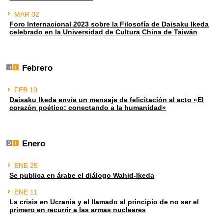
MAR 02
Foro Internacional 2023 sobre la Filosofía de Daisaku Ikeda
celebrado en la Universidad de Cultura China de Taiwán
Febrero
FEB 10
Daisaku Ikeda envía un mensaje de felicitación al acto «El
corazón poético: conectando a la humanidad»
Enero
ENE 25
Se publica en árabe el diálogo Wahid-Ikeda
ENE 11
La crisis en Ucrania y el llamado al principio de no ser el
primero en recurrir a las armas nucleares