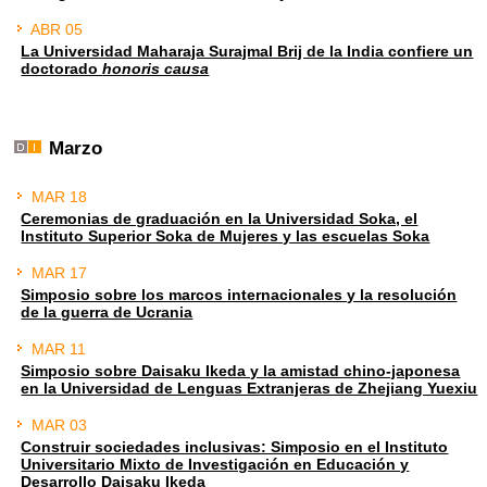
ABR 05
La Universidad Maharaja Surajmal Brij de la India confiere un
doctorado
honoris causa
Marzo
MAR 18
Ceremonias de graduación en la Universidad Soka, el
Instituto Superior Soka de Mujeres y las escuelas Soka
MAR 17
Simposio sobre los marcos internacionales y la resolución
de la guerra de Ucrania
MAR 11
Simposio sobre Daisaku Ikeda y la amistad chino-japonesa
en la Universidad de Lenguas Extranjeras de Zhejiang Yuexiu
MAR 03
Construir sociedades inclusivas: Simposio en el Instituto
Universitario Mixto de Investigación en Educación y
Desarrollo Daisaku Ikeda