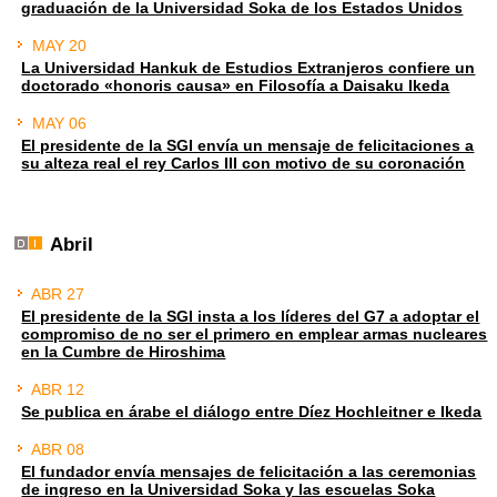
graduación de la Universidad Soka de los Estados Unidos
MAY 20
La Universidad Hankuk de Estudios Extranjeros confiere un
doctorado «honoris causa» en Filosofía a Daisaku Ikeda
MAY 06
El presidente de la SGI envía un mensaje de felicitaciones a
su alteza real el rey Carlos III con motivo de su coronación
Abril
ABR 27
El presidente de la SGI insta a los líderes del G7 a adoptar el
compromiso de no ser el primero en emplear armas nucleares
en la Cumbre de Hiroshima
ABR 12
Se publica en árabe el diálogo entre Díez Hochleitner e Ikeda
ABR 08
El fundador envía mensajes de felicitación a las ceremonias
de ingreso en la Universidad Soka y las escuelas Soka