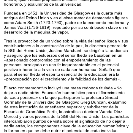
honorario, y exalumnos de la universidad.
Fundada en 1451, la Universidad de Glasgow es la cuarta más
antigua del Reino Unido y es el
alma mater
de destacadas figuras
como Adam Smith (1723-1790), padre de la economía moderna, y
James Watt (1736-1819), reputado por su contribución clave en el
desarrollo de la máquina de vapor.
Tras la proyección de un video sobre la vida del señor Ikeda y sus
contribuciones a la construcción de la paz, la directora general de
la SGI del Reino Unido, Justine Marchant, se dirigió a la audiencia
y aseguró que los esfuerzos del señor Ikeda se basaban en un
«apasionado compromiso con el empoderamiento de las
personas, arraigado en una fe inquebrantable en el potencial
positivo inherente a la vida de cada ser humano». Señaló que
para el señor Ikeda el espíritu esencial de la educación era la
«preocupación por el crecimiento y la felicidad de los demás».
El acto conmemorativo incluyó una mesa redonda titulada «No
dejar a nadie atrás: Educación humanística para el florecimiento
de cada persona» en la que participaron la profesora Sinead
Gormally de la Universidad de Glasgow; Greg Duncan, exalumno
de esta institución de enseñanza superior y subdirector de la
Escuela de Gramática Perth; la astrofísica doctora Wanda Díaz
Merced y varios jóvenes de la SGI del Reino Unido. Los panelistas
intercambiaron puntos de vista sobre el significado de no dejar a
nadie atrás, los componentes clave de la educación humanística y
la forma en que se debe nutrir el potencial de cada individuo.