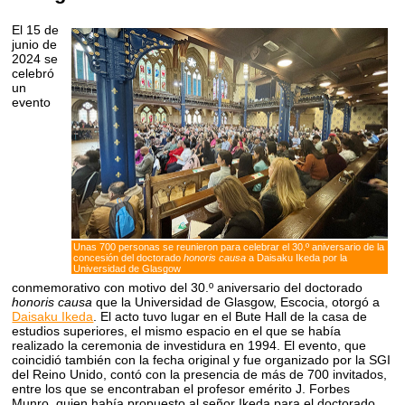
El 15 de
junio de
2024 se
celebró
un
evento
Unas 700 personas se reunieron para celebrar el 30.º aniversario de la
concesión del doctorado
honoris causa
a Daisaku Ikeda por la
Universidad de Glasgow
conmemorativo con motivo del 30.º aniversario del doctorado
honoris causa
que la Universidad de Glasgow, Escocia, otorgó a
Daisaku Ikeda
. El acto tuvo lugar en el Bute Hall de la casa de
estudios superiores, el mismo espacio en el que se había
realizado la ceremonia de investidura en 1994. El evento, que
coincidió también con la fecha original y fue organizado por la SGI
del Reino Unido, contó con la presencia de más de 700 invitados,
entre los que se encontraban el profesor emérito J. Forbes
Munro, quien había propuesto al señor Ikeda para el doctorado