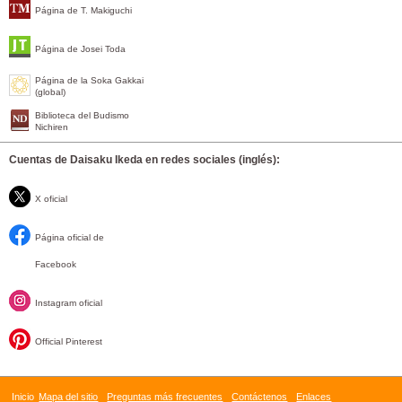
Página de T. Makiguchi
Página de Josei Toda
Página de la Soka Gakkai
(global)
Biblioteca del Budismo
Nichiren
Cuentas de Daisaku Ikeda en redes sociales (inglés):
X oficial
Página oficial de
Facebook
Instagram oficial
Official Pinterest
Inicio
Mapa del sitio
Preguntas más frecuentes
Contáctenos
Enlaces