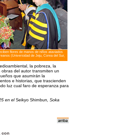
ciben flores de manos de niños ataviados
oreanos (Universidad de Jeju, Corea del Sur,
dioambiental, la pobreza, la
s obras del autor transmiten un
queños que asumirán la
entos e historias, que trascienden
ndo luz cual faro de esperanza para
025 en el
Seikyo Shimbun
, Soka
a con