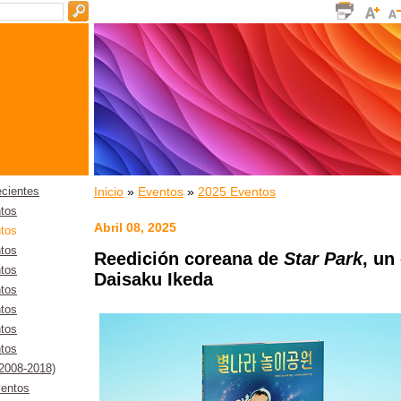
Inicio
»
Eventos
»
2025 Eventos
ecientes
tos
Abril 08, 2025
tos
tos
Reedición coreana de
Star Park
, un
tos
Daisaku Ikeda
tos
tos
tos
tos
(2008-2018)
entos