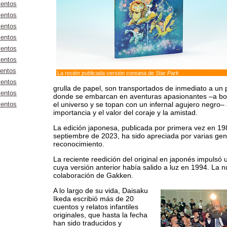
entos
entos
entos
entos
entos
entos
entos
La recién publicada versión coreana de
Star Park
entos
grulla de papel, son transportados de inmediato a un
entos
donde se embarcan en aventuras apasionantes –a bo
el universo y se topan con un infernal agujero negro–
entos
importancia y el valor del coraje y la amistad.
La edición japonesa, publicada por primera vez en 1
septiembre de 2023, ha sido apreciada por varias gen
reconocimiento.
La reciente reedición del original en japonés impulsó
cuya versión anterior había salido a luz en 1994. La 
colaboración de Gakken.
A lo largo de su vida, Daisaku
Ikeda escribió más de 20
cuentos y relatos infantiles
originales, que hasta la fecha
han sido traducidos y