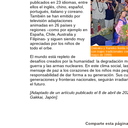
publicados en 23 idiomas, entre
ellos el inglés, chino, español,
portugués, italiano y coreano.
También se han emitido por
televisión adaptaciones
animadas en 26 países y
regiones –como por ejemplo en
España, Chile, Australia y
Filipinas- y siguen siendo muy
apreciadas por los niños de
todo el orbe.
Daisaku y Kaneko Ikeda re
con trajes tradicionales c
mayo de 1999)
El mundo está repleto de
desafíos creados por la humanidad: la degradación me
guerra y las armas nucleares. En este clima social, la
mensaje de paz a los corazones de los niños más pe
responsabilidad de dar forma a su generación. Sus cu
generaciones y fronteras nacionales, seguirán irradia
el futuro.
[Adaptado de un artículo publicado el 8 de abril de 2
Gakkai, Japón].
Comparte esta págin