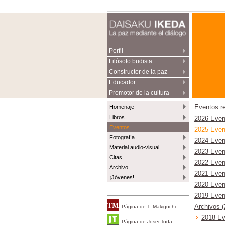
Perfil
Filósofo budista
Constructor de la paz
Educador
Promotor de la cultura
Homenaje
Eventos r
Libros
2026 Even
Eventos
2025 Even
Fotografía
2024 Even
Material audio-visual
2023 Even
Citas
2022 Even
Archivo
2021 Even
¡Jóvenes!
2020 Even
2019 Even
Archivos 
Página de T. Makiguchi
2018 Ev
Página de Josei Toda