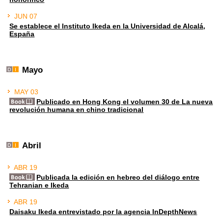
JUN 07
Se establece el Instituto Ikeda en la Universidad de Alcalá,
España
Mayo
MAY 03
Publicado en Hong Kong el volumen 30 de La nueva
revolución humana en chino tradicional
Abril
ABR 19
Publicada la edición en hebreo del diálogo entre
Tehranian e Ikeda
ABR 19
Daisaku Ikeda entrevistado por la agencia InDepthNews